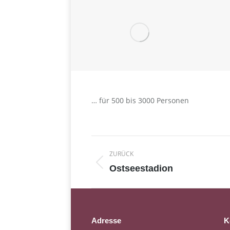
… für 500 bis 3000 Personen
Album-
ZURÜCK
Navigation
Vorheriges
Ostseestadion
Album:
Adresse
K